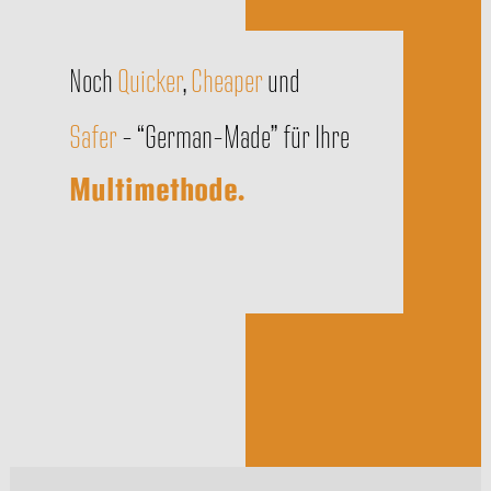
Noch
Quicker
,
Cheaper
und
Safer
– “German–Made” für Ihre
Multimethode.