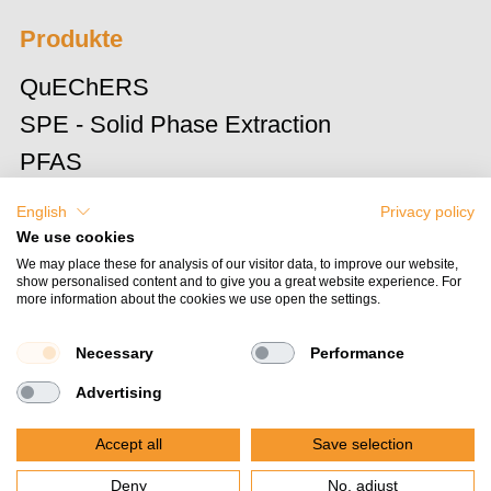
Produkte
QuEChERS
SPE - Solid Phase Extraction
PFAS
Automatisierte SPE
English
Privacy policy
Filtration
We use cookies
We may place these for analysis of our visitor data, to improve our website,
show personalised content and to give you a great website experience. For
more information about the cookies we use open the settings.
Necessary
Performance
Advertising
© 2026 BEKOlut GmbH & Co. KG.
Alle Rechte vorbehalten.
Accept all
Save selection
Deny
No, adjust